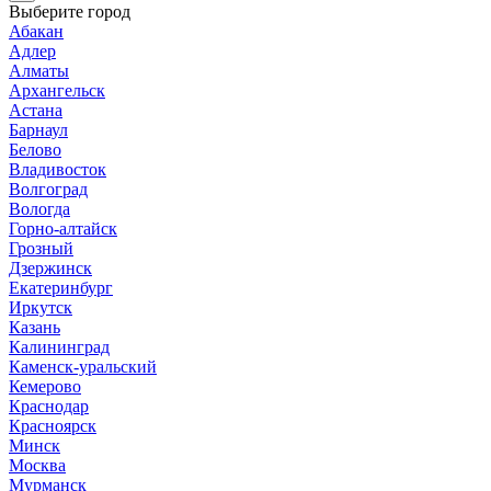
Выберите город
Абакан
Адлер
Алматы
Архангельск
Астана
Барнаул
Белово
Владивосток
Волгоград
Вологда
Горно-алтайск
Грозный
Дзержинск
Екатеринбург
Иркутск
Казань
Калининград
Каменск-уральский
Кемерово
Краснодар
Красноярск
Минск
Москва
Мурманск