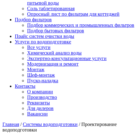
питьевой воды
Соль таблетированная
Опросный лист по фильтрам для коттеджей
Подбор фильтров
Подбор коммерческих и промышленных фильтров
Подбор бытовых фильтров
Прайс систем очистки воды
Услуги по водоподготовке
Все услуги
Химический анализ воды
Экспертно-консультационные услуги
Модернизация и ремонт
Монтаж
Шеф-монтаж
Пуско-наладка
Контакты
О компании
Производство
Реквизиты
Для дилеров
Вакансии
Главная
/
Системы водоподготовки
/
Проектирование
водоподготовки