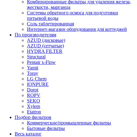
Комбинированные фильтры для удаления железа,
жесткости, марганца
Системы обратного осмоса для подготовки
питьевой воды
Соль таблетированная
Интернет-магазин оборудования для коттеджей
По производителям
AZUD (дисковые)
AZUD (сетчатые)
HYDRA FILTER
Structural
Pentair x-Flow
Yamit
Toray
LG Chem
IONPURE
Dorot
ROPV
SEKO
Xylem
Etatron
Подбор фильтров
Коммерческие/промышленные фильтры
Бытовые фильтры
Весь каталог