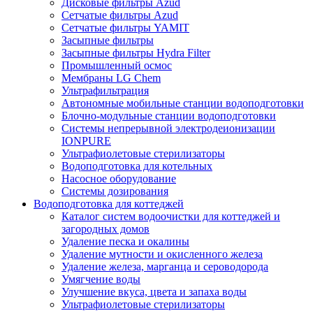
Дисковые фильтры Azud
Сетчатые фильтры Azud
Сетчатые фильтры YAMIT
Засыпные фильтры
Засыпные фильтры Hydra Filter
Промышленный осмос
Мембраны LG Chem
Ультрафильтрация
Автономные мобильные станции водоподготовки
Блочно-модульные станции водоподготовки
Системы непрерывной электродеионизации
IONPURE
Ультрафиолетовые стерилизаторы
Водоподготовка для котельных
Насосное оборудование
Системы дозирования
Водоподготовка для коттеджей
Каталог систем водоочистки для коттеджей и
загородных домов
Удаление песка и окалины
Удаление мутности и окисленного железа
Удаление железа, марганца и сероводорода
Умягчение воды
Улучшение вкуса, цвета и запаха воды
Ультрафиолетовые стерилизаторы