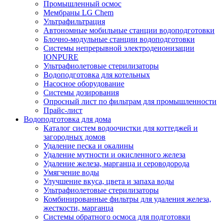
Промышленный осмос
Мембраны LG Chem
Ультрафильтрация
Автономные мобильные станции водоподготовки
Блочно-модульные станции водоподготовки
Системы непрерывной электродеионизации
IONPURE
Ультрафиолетовые стерилизаторы
Водоподготовка для котельных
Насосное оборудование
Системы дозирования
Опросный лист по фильтрам для промышленности
Прайс-лист
Водоподготовка для дома
Каталог систем водоочистки для коттеджей и
загородных домов
Удаление песка и окалины
Удаление мутности и окисленного железа
Удаление железа, марганца и сероводорода
Умягчение воды
Улучшение вкуса, цвета и запаха воды
Ультрафиолетовые стерилизаторы
Комбинированные фильтры для удаления железа,
жесткости, марганца
Системы обратного осмоса для подготовки