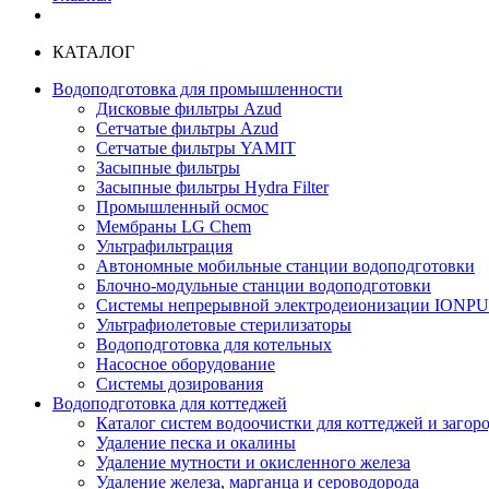
КАТАЛОГ
Водоподготовка для промышленности
Дисковые фильтры Azud
Сетчатые фильтры Azud
Сетчатые фильтры YAMIT
Засыпные фильтры
Засыпные фильтры Hydra Filter
Промышленный осмос
Мембраны LG Chem
Ультрафильтрация
Автономные мобильные станции водоподготовки
Блочно-модульные станции водоподготовки
Системы непрерывной электродеионизации IONP
Ультрафиолетовые стерилизаторы
Водоподготовка для котельных
Насосное оборудование
Системы дозирования
Водоподготовка для коттеджей
Каталог систем водоочистки для коттеджей и заго
Удаление песка и окалины
Удаление мутности и окисленного железа
Удаление железа, марганца и сероводорода