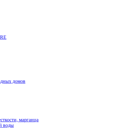
URE
родных домов
сткости, марганца
й воды