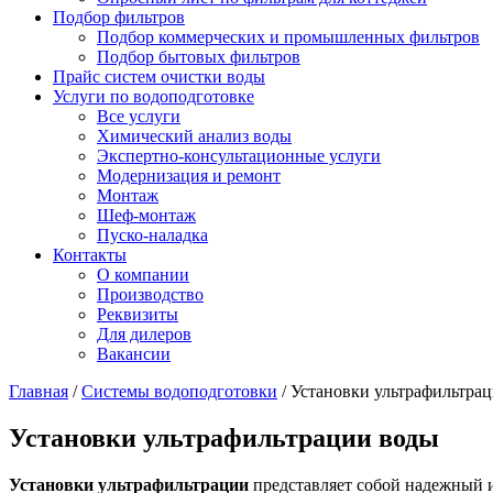
Подбор фильтров
Подбор коммерческих и промышленных фильтров
Подбор бытовых фильтров
Прайс систем очистки воды
Услуги по водоподготовке
Все услуги
Химический анализ воды
Экспертно-консультационные услуги
Модернизация и ремонт
Монтаж
Шеф-монтаж
Пуско-наладка
Контакты
О компании
Производство
Реквизиты
Для дилеров
Вакансии
Главная
/
Системы водоподготовки
/
Установки ультрафильтра
Установки ультрафильтрации воды
Установки ультрафильтрации
представляет собой надежный 