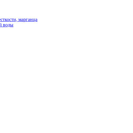
сткости, марганца
й воды