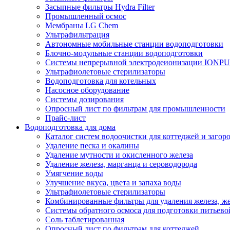
Засыпные фильтры Hydra Filter
Промышленный осмос
Мембраны LG Chem
Ультрафильтрация
Автономные мобильные станции водоподготовки
Блочно-модульные станции водоподготовки
Системы непрерывной электродеионизации IONP
Ультрафиолетовые стерилизаторы
Водоподготовка для котельных
Насосное оборудование
Системы дозирования
Опросный лист по фильтрам для промышленности
Прайс-лист
Водоподготовка для дома
Каталог систем водоочистки для коттеджей и заго
Удаление песка и окалины
Удаление мутности и окисленного железа
Удаление железа, марганца и сероводорода
Умягчение воды
Улучшение вкуса, цвета и запаха воды
Ультрафиолетовые стерилизаторы
Комбинированные фильтры для удаления железа, же
Системы обратного осмоса для подготовки питьево
Соль таблетированная
Опросный лист по фильтрам для коттеджей