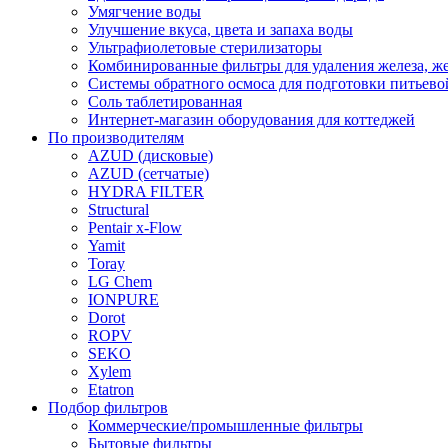
Умягчение воды
Улучшение вкуса, цвета и запаха воды
Ультрафиолетовые стерилизаторы
Комбинированные фильтры для удаления железа, же
Системы обратного осмоса для подготовки питьево
Соль таблетированная
Интернет-магазин оборудования для коттеджей
По производителям
AZUD (дисковые)
AZUD (сетчатые)
HYDRA FILTER
Structural
Pentair x-Flow
Yamit
Toray
LG Chem
IONPURE
Dorot
ROPV
SEKO
Xylem
Etatron
Подбор фильтров
Коммерческие/промышленные фильтры
Бытовые фильтры