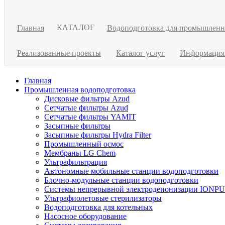
КАТАЛОГ
Главная
Водоподготовка для промышлен
Реализованные проекты
Каталог услуг
Информаци
Главная
Промышленная водоподготовка
Дисковые фильтры Azud
Сетчатые фильтры Azud
Сетчатые фильтры YAMIT
Засыпные фильтры
Засыпные фильтры Hydra Filter
Промышленный осмос
Мембраны LG Chem
Ультрафильтрация
Автономные мобильные станции водоподготовки
Блочно-модульные станции водоподготовки
Системы непрерывной электродеионизации IONP
Ультрафиолетовые стерилизаторы
Водоподготовка для котельных
Насосное оборудование