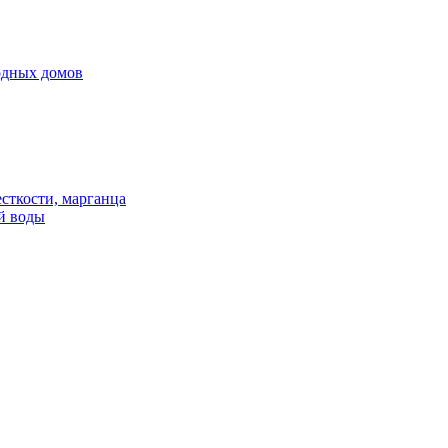
родных домов
сткости, марганца
й воды