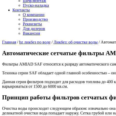
Шеф-монтаж
Пуско-наладка
Контакты
О компании
Производство
Реквизиты
Для дилеров
Вакансии
Главная
/
bz ликбез по воде
/
Ликбез: об очистке воды
/
Автомат
Автоматические сетчатые фильтры AM
Фильтры AMIAD SAF относятся к разряду автоматического са
Техника серии SAF обладает одной главной особенностью – он
Данная серия фильтров подходит для расходов топлива до 400 к
варьироваться от 1500 до 6000 кв.см.
Принцип работы фильтров сетчатых ф
Очистка воды происходит следующим образом: изначально она п
деликатной очистки вода попадает наружу. Сетка грубой или н