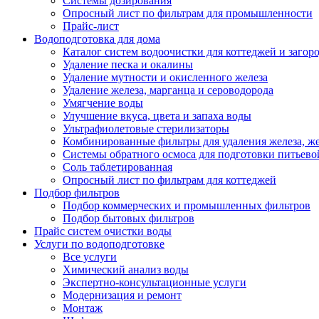
Системы дозирования
Опросный лист по фильтрам для промышленности
Прайс-лист
Водоподготовка для дома
Каталог систем водоочистки для коттеджей и заго
Удаление песка и окалины
Удаление мутности и окисленного железа
Удаление железа, марганца и сероводорода
Умягчение воды
Улучшение вкуса, цвета и запаха воды
Ультрафиолетовые стерилизаторы
Комбинированные фильтры для удаления железа, же
Системы обратного осмоса для подготовки питьево
Соль таблетированная
Опросный лист по фильтрам для коттеджей
Подбор фильтров
Подбор коммерческих и промышленных фильтров
Подбор бытовых фильтров
Прайс систем очистки воды
Услуги по водоподготовке
Все услуги
Химический анализ воды
Экспертно-консультационные услуги
Модернизация и ремонт
Монтаж